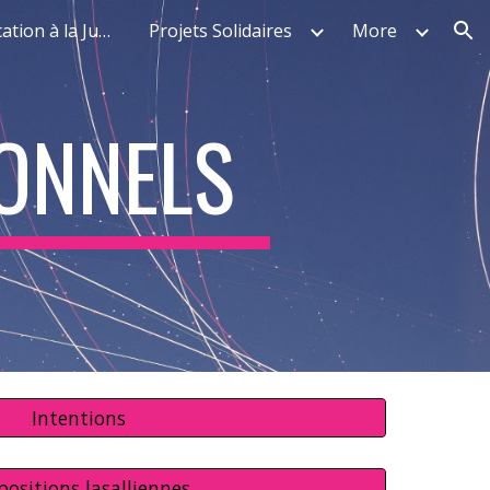
Parcours d'Education à la Justice
Projets Solidaires
More
ion
ONNELS
Intentions
positions lasalliennes