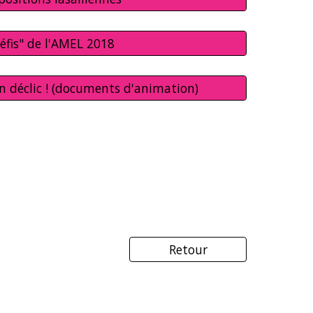
éfis" de l'AMEL 2018
n déclic ! (documents d'animation)
Retour