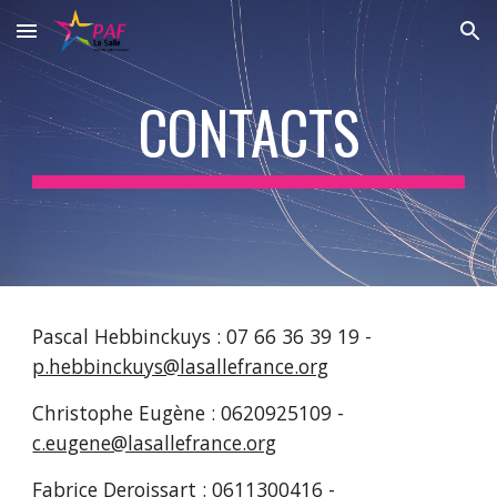
Skip to main content
Skip to navigation
CONTACTS
Pascal Hebbinckuys : 07 66 36 39 19 - 
p.hebbinckuys@lasallefrance.org
Christophe Eugène : 0620925109 - 
c.eugene@lasallefrance.org
Fabrice Deroissart : 0611300416 - 