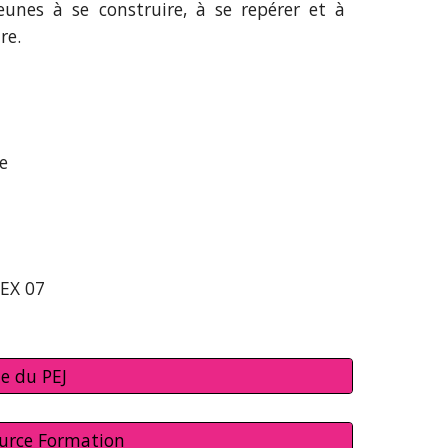
eunes à se construire, à se repérer et à
re.
e
DEX 07
te du PEJ
ource Formation